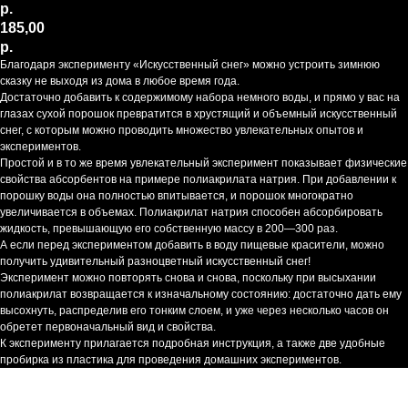
р.
185,00
р.
Благодаря эксперименту «Искусственный снег» можно устроить зимнюю
сказку не выходя из дома в любое время года.
Достаточно добавить к содержимому набора немного воды, и прямо у вас на
глазах сухой порошок превратится в хрустящий и объемный искусственный
снег, с которым можно проводить множество увлекательных опытов и
экспериментов.
Простой и в то же время увлекательный эксперимент показывает физические
свойства абсорбентов на примере полиакрилата натрия. При добавлении к
порошку воды она полностью впитывается, и порошок многократно
увеличивается в объемах. Полиакрилат натрия способен абсорбировать
жидкость, превышающую его собственную массу в 200—300 раз.
А если перед экспериментом добавить в воду пищевые красители, можно
получить удивительный разноцветный искусственный снег!
Эксперимент можно повторять снова и снова, поскольку при высыхании
полиакрилат возвращается к изначальному состоянию: достаточно дать ему
высохнуть, распределив его тонким слоем, и уже через несколько часов он
обретет первоначальный вид и свойства.
К эксперименту прилагается подробная инструкция, а также две удобные
пробирка из пластика для проведения домашних экспериментов.